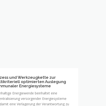
zess und Werkzeugkette zur
ess
tikriteriell optimierten Auslegung
mmunaler Energiesysteme
zeugkette
haltige Energiewende beinhaltet eine
ntralisierung versorgender Energiesysteme
kriteriell
damit eine Verlagerung der Verantwortung zu
mierten