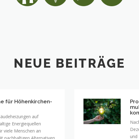
NEUE BEITRÄGE
e für Höhenkirchen-
Pro
Proz
mul
und
ko
Werk
ebäudeheizungen auf
Nach
zur
ltige Energiequellen
Deze
multi
für viele Menschen an
und 
opti
t nachhaltigen Alternativen