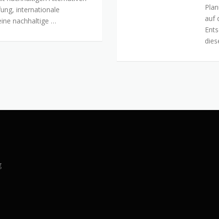
Plan
Ausl
ung, internationale
auf
kom
ine nachhaltige …
Ents
Ener
dies
g