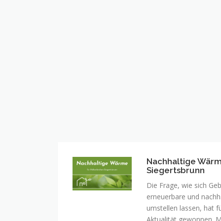
Nachhaltige Wärm
Nachhaltige
Siegertsbrunn
Wärme
für
Die Frage, wie sich G
Höhenkirchen-
erneuerbare und nachha
Siegertsbrunn
umstellen lassen, hat 
Aktualität gewonnen. Mi