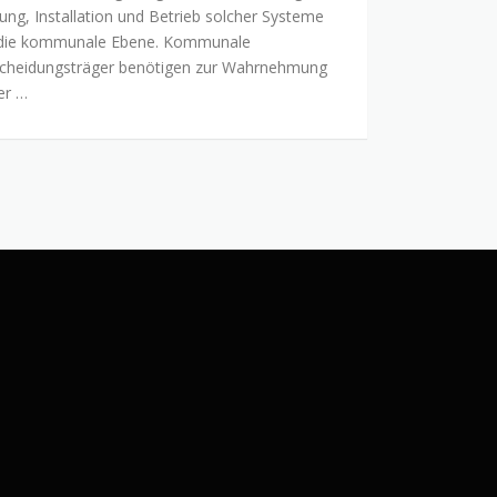
ung, Installation und Betrieb solcher Systeme
egung
 die kommunale Ebene. Kommunale
munaler
cheidungsträger benötigen zur Wahrnehmung
giesysteme
er …