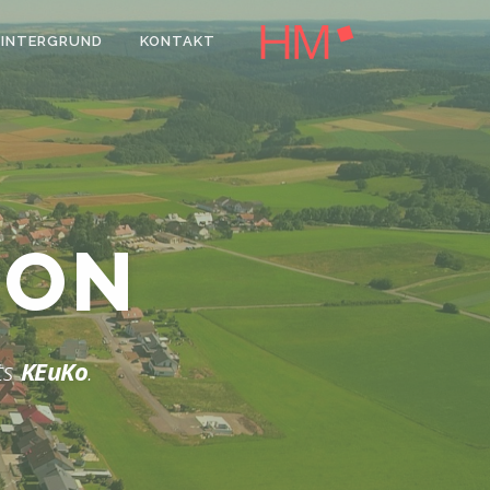
HINTERGRUND
KONTAKT
ION
ts
KEuKo
.