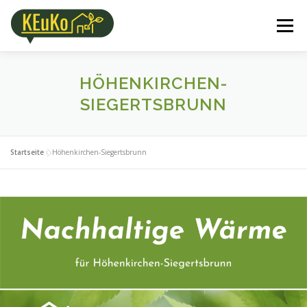
Zum
Inhalt
Menü
springen
ÜBER UNS
KOMMUNALE PROJEKTE
HÖHENKIRCHEN-
SIEGERTSBRUNN
WISSENSCHAFTLICHER HINTERGRUND
KONTAKT
Startseite
»
Höhenkirchen-Siegertsbrunn